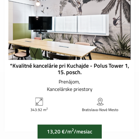
*Kvalitné kancelárie pri Kuchajde - Polus Tower 1,
15. posch.
Prenájom
Kancelárske priestory
2
343.92 m
Bratislava-Nové Mesto
2
13,20 €/m
/mesiac