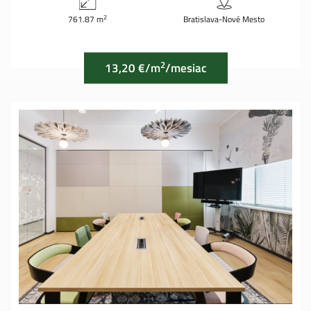
2
761.87 m
Bratislava-Nové Mesto
2
13,20 €/m
/mesiac