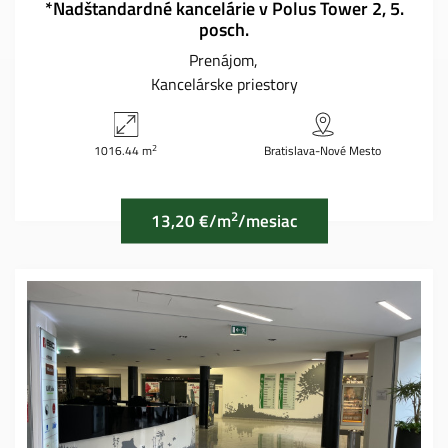
*Nadštandardné kancelárie v Polus Tower 2, 5.
posch.
Prenájom
Kancelárske priestory
2
1016.44 m
Bratislava-Nové Mesto
2
13,20 €/m
/mesiac