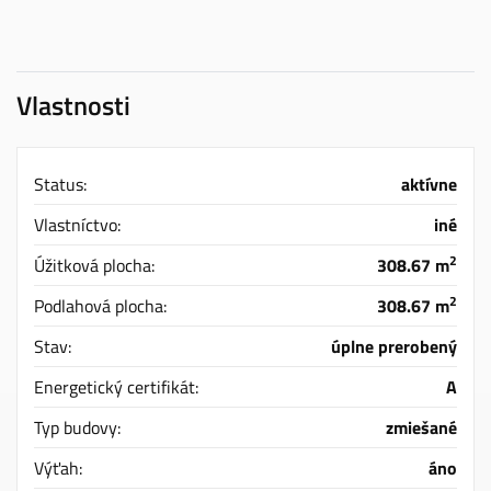
Vlastnosti
Status:
aktívne
Vlastníctvo:
iné
2
Úžitková plocha:
308.67 m
2
Podlahová plocha:
308.67 m
Stav:
úplne prerobený
Energetický certifikát:
A
Typ budovy:
zmiešané
Výťah:
áno