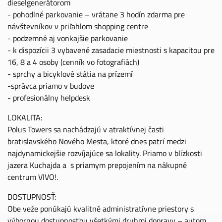
dieselgenerátorom
- pohodlné parkovanie – vrátane 3 hodín zdarma pre
návštevníkov v priľahlom shopping centre
- podzemné aj vonkajšie parkovanie
- k dispozícii 3 vybavené zasadacie miestnosti s kapacitou pre
16, 8 a 4 osoby (cenník vo fotografiách)
- sprchy a bicyklové státia na prízemí
-správca priamo v budove
- profesionálny helpdesk
LOKALITA:
Polus Towers sa nachádzajú v atraktívnej časti
bratislavského Nového Mesta, ktoré dnes patrí medzi
najdynamickejšie rozvíjajúce sa lokality. Priamo v blízkosti
jazera Kuchajda a s priamym prepojením na nákupné
centrum VIVO!.
DOSTUPNOSŤ:
Obe veže ponúkajú kvalitné administratívne priestory s
výbornou dostupnosťou všetkými druhmi dopravy – autom,