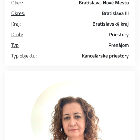
Obec:
Bratislava-Nové Mesto
Okres:
Bratislava III
Kraj:
Bratislavský kraj
Druh:
Priestory
Typ:
Prenájom
Typ objektu:
Kancelárske priestory