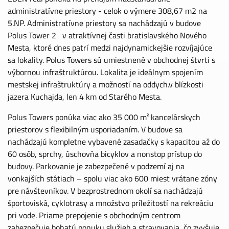
administratívne priestory - celok o výmere 308,67 m2 na
5.NP. Administratívne priestory sa nachádzajú v budove
Polus Tower 2 v atraktívnej časti bratislavského Nového
Mesta, ktoré dnes patrí medzi najdynamickejšie rozvíjajúce
sa lokality. Polus Towers sú umiestnené v obchodnej štvrti s
výbornou infraštruktúrou. Lokalita je ideálnym spojením
mestskej infraštruktúry a možností na oddych.v blízkosti
jazera Kuchajda, len 4 km od Starého Mesta.
Polus Towers ponúka viac ako 35 000 m² kancelárskych
priestorov s flexibilným usporiadaním. V budove sa
nachádzajú kompletne vybavené zasadačky s kapacitou až do
60 osôb, sprchy, úschovňa bicyklov a nonstop prístup do
budovy. Parkovanie je zabezpečené v podzemí aj na
vonkajších státiach – spolu viac ako 600 miest vrátane zóny
pre návštevníkov. V bezprostrednom okolí sa nachádzajú
športoviská, cyklotrasy a množstvo príležitostí na rekreáciu
pri vode. Priame prepojenie s obchodným centrom
zabezpečuje bohatú ponuku služieb a stravovania, čo zvyšuje