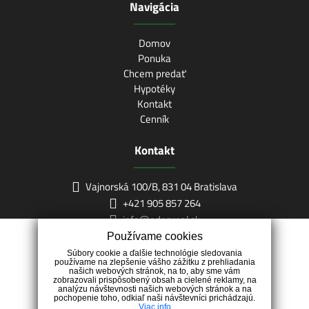
Navigácia
Domov
Ponuka
Chcem predať
Hypotéky
Kontakt
Cenník
Kontakt
Vajnorská 100/B, 831 04 Bratislava
+421 905 857 264
info@edenreal.sk
Používame cookies
Súbory cookie a ďalšie technológie sledovania
používame na zlepšenie vášho zážitku z prehliadania
našich webových stránok, na to, aby sme vám
zobrazovali prispôsobený obsah a cielené reklamy, na
analýzu návštevnosti našich webových stránok a na
pochopenie toho, odkiaľ naši návštevníci prichádzajú.
Viac info